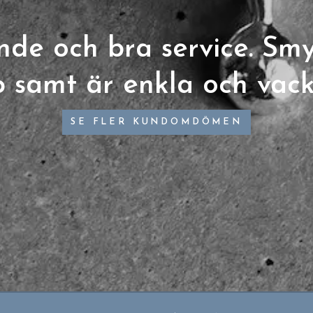
nde och bra service. Sm
 samt är enkla och vack
SE FLER KUNDOMDÖMEN