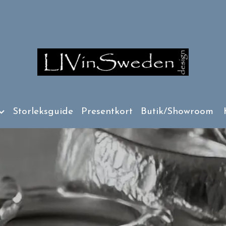
Storleksguide
Presentkort
Butik/Showroom