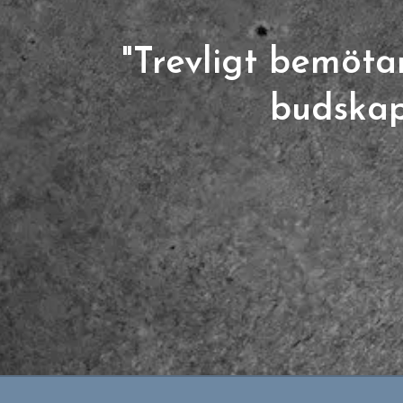
"Trevligt bemöta
budskap