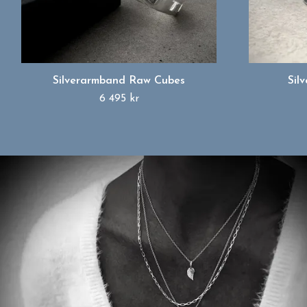
Silverarmband Raw Cubes
Sil
6 495 kr