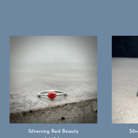
Silverring Red Beauty
Sil