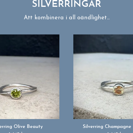
SILVERRINGAR
Att kombinera i all oändlighet...
verring Olive Beauty
Silverring Champagne