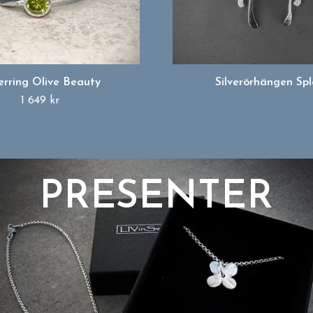
verring Olive Beauty
Silverörhängen Sp
1 649 kr
PRESENTER