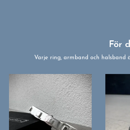
För d
Varje ring, armband och halsband är 