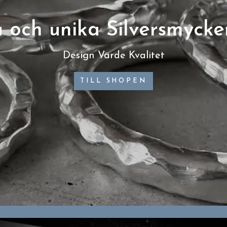
 och unika Silversmycke
Design Värde Kvalitet
TILL SHOPEN