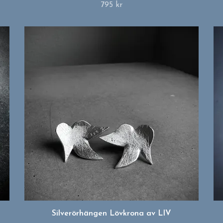
795 kr
Silverörhängen Lövkrona av LIV