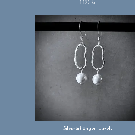
1 195 kr
Silverörhängen Lovely