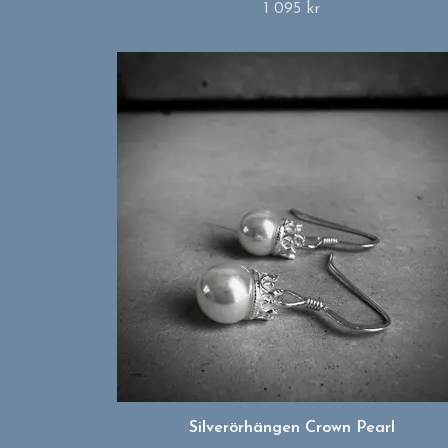
1 095 kr
Silverörhängen Crown Pearl