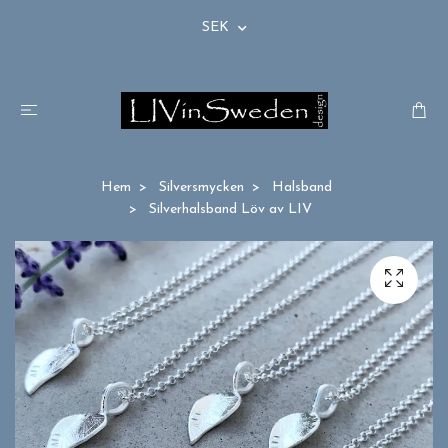
SEK
Hem
Silversmycken
Halsband
Silverhalsband Löv av LIV