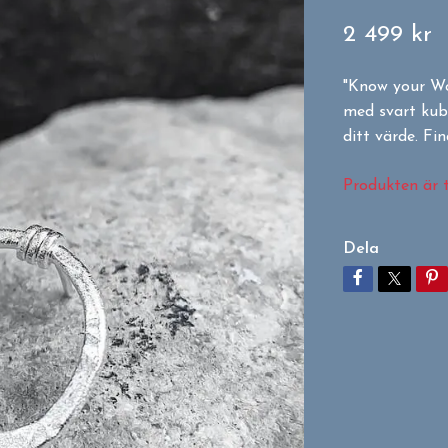
2 499 kr
"Know your Wo
med svart kub
ditt värde. F
Produkten är ty
Dela