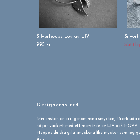
Silverhoops Löv av LIV
Silver
995 kr
Slut i la
Designerns ord
Min önskan är att, genom mina smycken, få erbjuda 
något vackert med ett mervärde av LIV och HOPP.
Hoppas du ska gilla smyckena lika mycket som jag gör
Åsa