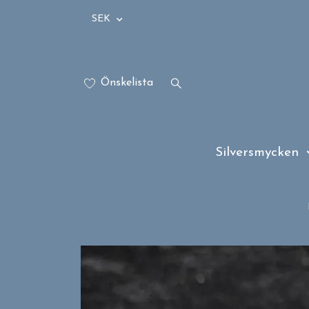
SEK
Önskelista
Silversmycken