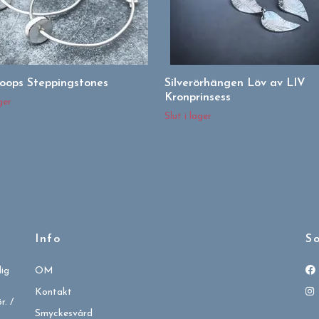
hoops Steppingstones
Silverörhängen Löv av LIV
Kronprinsess
ger
Slut i lager
Info
So
dig
OM
Kontakt
. /
Smyckesvård