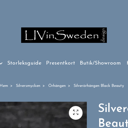
Storleksguide
Presentkort
Butik/Showroom
Hem
Silversmycken
Örhängen
Silverörhängen Black Beauty
Silve
Beau