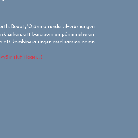
rth, Beauty"Ojämna runda silverörhängen
isk zirkon, att bära som en påminnelse om
ina att kombinera ringen med samma namn
värr slut i lager. :(