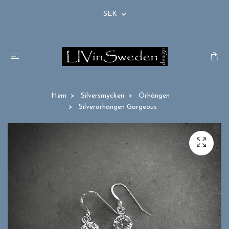
SEK
Hem
Silversmycken
Örhängen
Silverörhängen Gorgeous