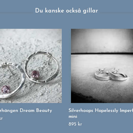
örhängen Dream Beauty
Silverhoops Hopelessly Imper
mini
kr
895 kr