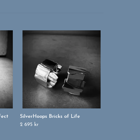
fect
SilverHoops Bricks of Life
2 695 kr