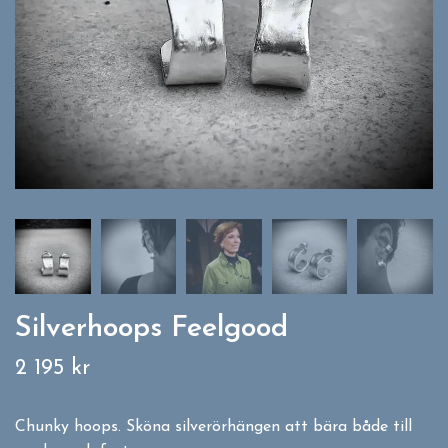
Silverhoops Feelgood
2 195 kr
Chunky hoops. Sköna silverörhängen att bära både till