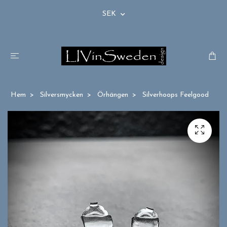
SEK
Hem
Silversmycken
Örhängen
Silverhoops Feelgood