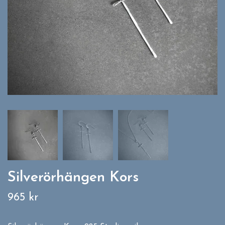
Silverörhängen Kors
965 kr