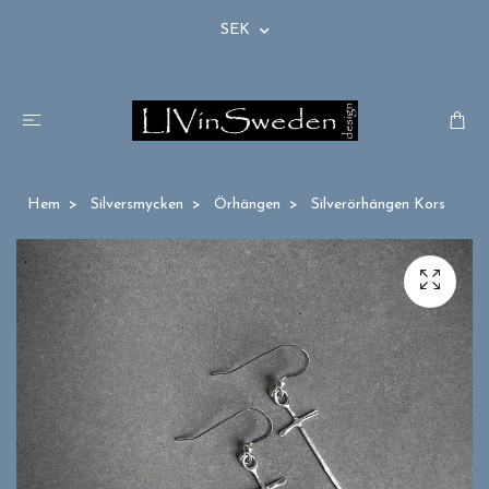
SEK
Hem
Silversmycken
Örhängen
Silverörhängen Kors